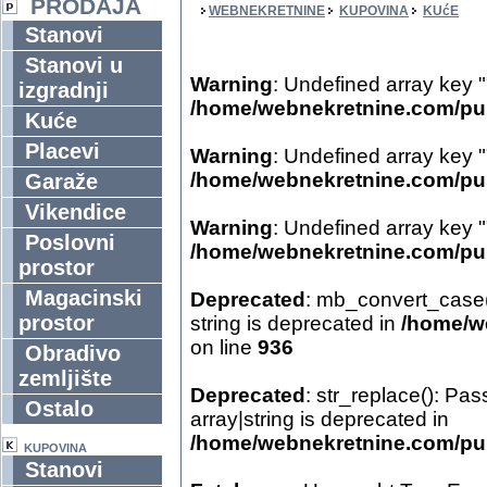
PRODAJA
WEBNEKRETNINE
KUPOVINA
KUćE
Stanovi
Stanovi u
Warning
: Undefined array key "
izgradnji
/home/webnekretnine.com/pub
Kuće
Placevi
Warning
: Undefined array key "
/home/webnekretnine.com/pub
Garaže
Vikendice
Warning
: Undefined array key "
Poslovni
/home/webnekretnine.com/pub
prostor
Magacinski
Deprecated
: mb_convert_case()
prostor
string is deprecated in
/home/we
on line
936
Obradivo
zemljište
Deprecated
: str_replace(): Pas
Ostalo
array|string is deprecated in
/home/webnekretnine.com/pub
KUPOVINA
Stanovi