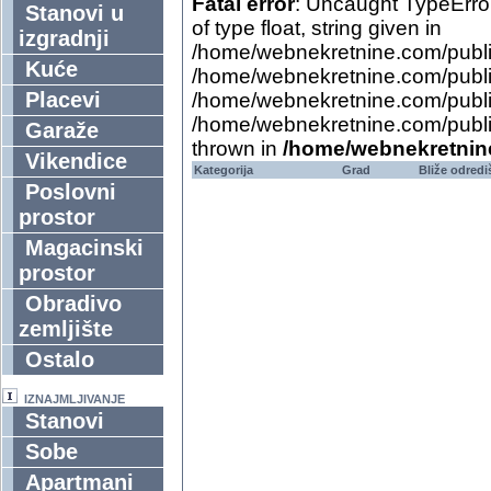
Fatal error
: Uncaught TypeErro
Stanovi u
of type float, string given in
izgradnji
/home/webnekretnine.com/public
Kuće
/home/webnekretnine.com/publi
Placevi
/home/webnekretnine.com/public
/home/webnekretnine.com/public_
Garaže
thrown in
/home/webnekretnine
Vikendice
Kategorija
Grad
Bliže odredi
Poslovni
prostor
Magacinski
prostor
Obradivo
zemljište
Ostalo
IZNAJMLJIVANJE
Stanovi
Sobe
Apartmani