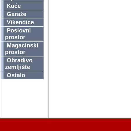
Kuće
Garaže
Vikendice
Poslovni
prostor
Magacinski
prostor
Obradivo
zemljište
Ostalo