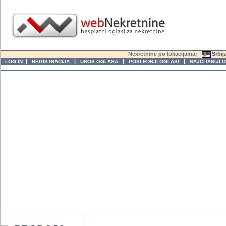
Nekretnine po lokacijama:
Srbij
|
|
|
|
LOG IN
REGISTRACIJA
UNOS OGLASA
POSLEDNJI OGLASI
NAJČITANIJI 