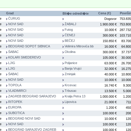
Grad
Cena (€)
Površi
Bli�e odredi�te
e
ČURUG
Dogovor
753.835
e
NOVI SAD
ŽABALJ
1.900.000 €
753.800
e
NOVI SAD
Futog
10.000 €
287.732
e
NOVI SAD
ČENEJ
300.000 €
103.710
e
NOVI SAD
BEČEJ
150.850 €
83.700
e
BEOGRAD SOPOT SIBNICA
Velimira Mitrovića bb
16.000 €
64.800
e
ŠABAC
Okolina
300.000 €
37.737
e
KOLARI SMEDEREVO
105.000 €
30.000
e
LJIG
Poljanice
63.000 €
26.700
e
LJIG
Banja Vrujci
32.000 €
16.275
e
ŠABAC
Zminjak
40.000 €
10.800
e
NOVI SAD
10.000 €
10.000
e
TOPOLA
Krcevac
16.740 €
9.300
e
VLADIMIRCI
Trbusac
13.500 €
5.000
e
ZAGREB BEOGRAD SARAJEVO
Kralja Petra 13
1.000.000 €
1.200
e
RITOPEK
Lipovica
21.000 €
711
e
EUROPA
1.200 €
450
e
SUBOTICA
100.000 €
200
e
BEOGRAD NOVI SAD
10.000 €
120
e
NOVI SAD
100.000 €
120
e
BEOGRAD SARAJEVO ZAGREB
100.000 €
120