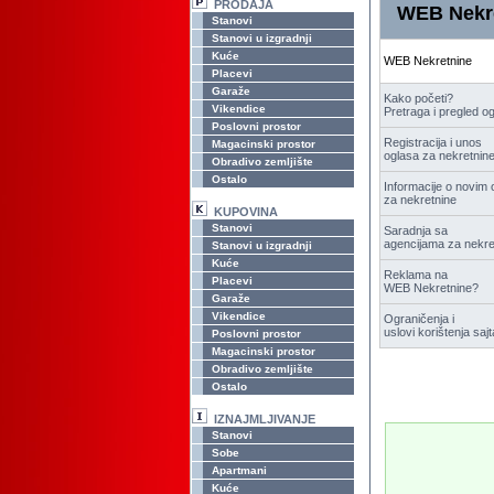
PRODAJA
WEB Nekre
Stanovi
Stanovi u izgradnji
Kuće
WEB Nekretnine
Placevi
Garaže
Kako početi?
Vikendice
Pretraga i pregled o
Poslovni prostor
Registracija i unos
Magacinski prostor
oglasa za nekretnin
Obradivo zemljište
Ostalo
Informacije o novim 
za nekretnine
KUPOVINA
Stanovi
Saradnja sa
agencijama za nekre
Stanovi u izgradnji
Kuće
Reklama na
Placevi
WEB Nekretnine?
Garaže
Vikendice
Ograničenja i
uslovi korištenja sajt
Poslovni prostor
Magacinski prostor
Obradivo zemljište
Ostalo
IZNAJMLJIVANJE
Stanovi
Sobe
Apartmani
Kuće