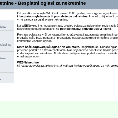
tnine - Besplatni oglasi za nekretnine
Od početka rada sajta WEB Nekretnine, 2005. godine, naš cilj je omogućiti svi
i besplatno oglašavanje ili pronalaženje nekretnina
. I pored ozbljne konkur
vrhu sajtova za oglašavanje nekretnina.
Na WEBNekretnine.net su pretraga, pregled oglasa za nekretnine, registracija 
glasa
nekretnine potpuno besplatni i
ne postoje nikakvi skriveni uslovi i cene
.
Pretraga oglasa se vrši po kategorijama, državama i zadatim parametrima i na
e
pretražiti našu bazu podataka i pronadjene oglase za nekretnine možete pregleda
kontaktirati vlasnike oglasa.
oglasima
Niste našli odgovarajući oglas? Ne odustajte.
Registrujte se. Unesite oglas
precizne podatke sa Vašim zahtevima. Naš sajt dnevno poseti više hiljada poset
vodeći agenti za nekretnine. Ako budete uneli precizne podatke uskoro možete d
email sa ponudom.
tnine
WEBNekretnine
Mi nismo agencija za nekretnine, ali naš sajt koriste vodeći agenti za nekretnine
a