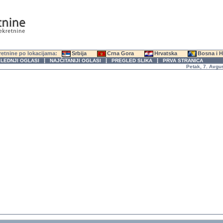
etnine po lokacijama:
Srbija
Crna Gora
Hrvatska
Bosna i 
|
|
|
LEDNJI OGLASI
NAJČITANIJI OGLASI
PREGLED SLIKA
PRVA STRANICA
Petak, 7. Avgust 20