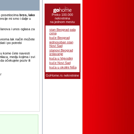
Preko 100.000
m posetiocima
brzo, lako
nekretnina
encije mi smo i dalje u
na jednom mestu
članova i unos oglasa za
stan Beograd pala
cena
kuće Beograd
 veoma lak način možete
jednosoban stan
ti i po potrebi
Novi Sad
stanovi Beograd
 u kome ćete navesti
izdavanje
ilaca, medju kojima i svi
kuća u Vojvodini
a očekujete poziv ili
kuće Novi Sad
kuća u okolini Niša
!
GoHome.rs
nekretnine