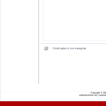
Ostali oglasi iz ove kategorije
Copyright © 2
webnekretnine.net | webnek