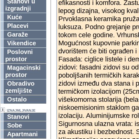
Stanovi u
efikasnosti i komfora. Zast
izgradnji
lepog dizajna, visokog kvali
Kuće
Prvoklasna keramika pruža 
Placevi
luksuza. Podno grejanje p
Garaže
tokom cele godine. Vrhunsk
Mogućnost kupovnie parki
Vikendice
dvorištem će biti ograđen 
Poslovni
Fasada: ciglice listele i de
prostor
zidovi: fasadni zidovi su od
Magacinski
prostor
poboljšanih termičkih karak
zidovi između dva stana i
Obradivo
zemljište
termičkom izolacijom (25cm
višekomorna stolarija (bela-
Ostalo
niskoemisionim staklom gar
IZNAJMLJIVANJE
izolaciju. Aluminijumske ro
Stanovi
Sigurnosna ulazna vrata: 
Sobe
za akustiku i bezbednost. 
Apartmani