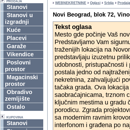
PRODAJA
WEBNEKRETNINE
Oglasi
Srbija
Prodaj
Stanovi
Novi Beograd, blok 72, Vino
Stanovi u
izgradnji
Tekst oglasa
Kuće
Mesto gde počinje Vaš novi 
Placevi
Predstavljamo Vam sigurnu 
Garaže
traženijih lokacija na Nov
Vikendice
predstavljaju izuzetnu prili
Poslovni
udobnosti, pristupačnosti i
prostor
postala jedno od najtražen
Magacinski
nekretnina, zahvaljujući po
prostor
tačaka grada. Ova lokacija 
Obradivo
saobraćajnicama, trznom ce
zemljište
ključnim mestima u gradu č
Ostalo
porodicu. Zgrada projektov
sa modernim ravnim krovom.
KUPOVINA
Stanovi
interfonom i građena po n