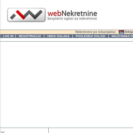
Nekretnine po lokacijama:
Srbij
|
|
|
|
LOG IN
REGISTRACIJA
UNOS OGLASA
POSLEDNJI OGLASI
NAJČITANIJI 