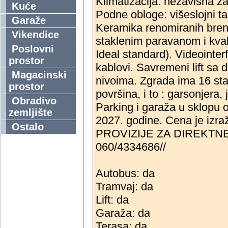
Klimatizacija: nezavisna z
Kuće
Podne obloge: višeslojni ta
Garaže
Keramika renomiranih brend
Vikendice
staklenim paravanom i kvali
Poslovni
Ideal standard). Videointer
prostor
kablovi. Savremeni lift sa
Magacinski
nivoima. Zgrada ima 16 stan
prostor
površina, i to : garsonjera
Obradivo
Parking i garaža u sklopu o
zemljište
2027. godine. Cena je izr
Ostalo
PROVIZIJE ZA DIREKTNE 
060/4334686//
Autobus: da
Tramvaj: da
Lift: da
Garaža: da
Terasa: da