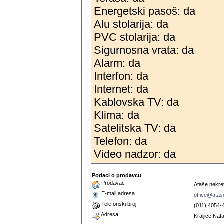
Energetski pasoš: da
Alu stolarija: da
PVC stolarija: da
Sigurnosna vrata: da
Alarm: da
Interfon: da
Internet: da
Kablovska TV: da
Klima: da
Satelitska TV: da
Telefon: da
Video nadzor: da
Podaci o prodavcu
Prodavac
Ataše nekret
E-mail adresa
office@atas
Telefonski broj
(011) 4054-
Adresa
Kraljice Nata