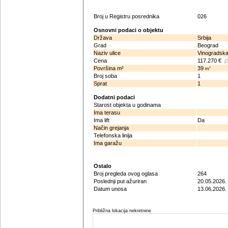
Broj u Registru posrednika
026
Osnovni podaci o objektu
Država
Srbija
Grad
Beograd
Naziv ulice
Vinogradsk
Cena
117.270 €
(
Površina m²
39
2
m
Broj soba
1
Sprat
1
Dodatni podaci
Starost objekta u godinama
Ima terasu
Ima lift
Da
Način grejanja
Telefonska linija
Ima garažu
Ostalo
Broj pregleda ovog oglasa
264
Poslednji put ažuriran
20.05.2026.
Datum unosa
13.06.2026.
Približna lokacija nekretnine