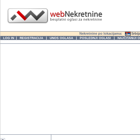
Nekretnine po lokacijama:
Srbij
|
|
|
|
LOG IN
REGISTRACIJA
UNOS OGLASA
POSLEDNJI OGLASI
NAJČITANIJI 