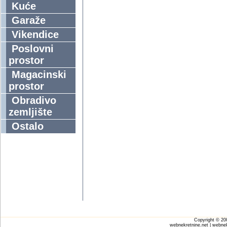
Kuće
Garaže
Vikendice
Poslovni
prostor
Magacinski
prostor
Obradivo
zemljište
Ostalo
Copyright © 2
webnekretnine.net | webnek