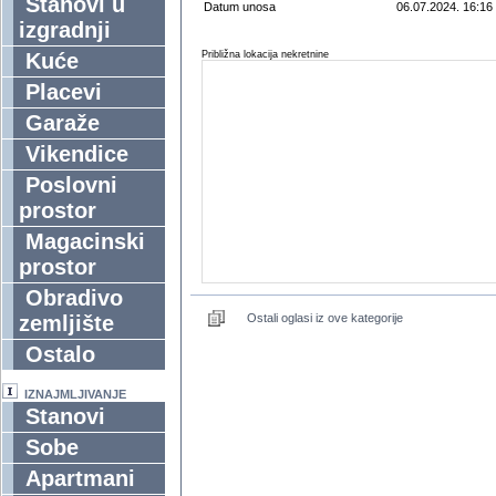
Stanovi u
Datum unosa
06.07.2024. 16:16
izgradnji
Kuće
Približna lokacija nekretnine
Placevi
Garaže
Vikendice
Poslovni
prostor
Magacinski
prostor
Obradivo
zemljište
Ostali oglasi iz ove kategorije
Ostalo
IZNAJMLJIVANJE
Stanovi
Sobe
Apartmani