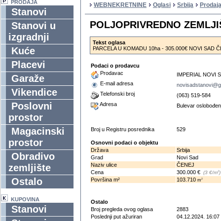
PRODAJA
WEBNEKRETNINE
Oglasi
Srbija
Prodaja
Stanovi
POLJOPRIVREDNO ZEMLJIŠT
Stanovi u
izgradnji
Tekst oglasa
Kuće
PARCELA U KOMADU 10ha - 305.000€ NOVI SAD 
Placevi
Podaci o prodavcu
Prodavac
IMPERIAL NOVI 
Garaže
E-mail adresa
novisadstanovi@g
Vikendice
Telefonski broj
(063) 519-584
Poslovni
Adresa
Bulevar oslobođen
prostor
Magacinski
Broj u Registru posrednika
529
prostor
Osnovni podaci o objektu
Država
Srbija
Obradivo
Grad
Novi Sad
Naziv ulice
ČENEJ
zemljište
Cena
300.000 €
2
(3 €/m
)
Ostalo
Površina m²
103.710
2
m
KUPOVINA
Ostalo
Stanovi
Broj pregleda ovog oglasa
2883
Poslednji put ažuriran
04.12.2024. 16:07