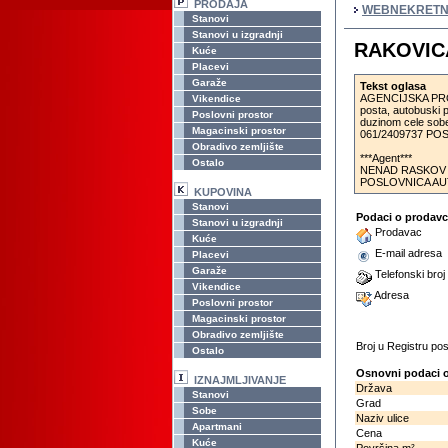
PRODAJA
WEBNEKRETN
Stanovi
Stanovi u izgradnji
RAKOVICA 
Kuće
Placevi
Garaže
Tekst oglasa
AGENCIJSKA PROVIZ
Vikendice
posta, autobuski 
Poslovni prostor
duzinom cele sobe
Magacinski prostor
061/2409737 POS
Obradivo zemljište
***Agent***
Ostalo
NENAD RASKOV , B
POSLOVNICA AUT
KUPOVINA
Stanovi
Podaci o prodav
Stanovi u izgradnji
Prodavac
Kuće
E-mail adresa
Placevi
Garaže
Telefonski broj
Vikendice
Adresa
Poslovni prostor
Magacinski prostor
Obradivo zemljište
Broj u Registru p
Ostalo
Osnovni podaci o
IZNAJMLJIVANJE
Država
Stanovi
Grad
Sobe
Naziv ulice
Apartmani
Cena
Kuće