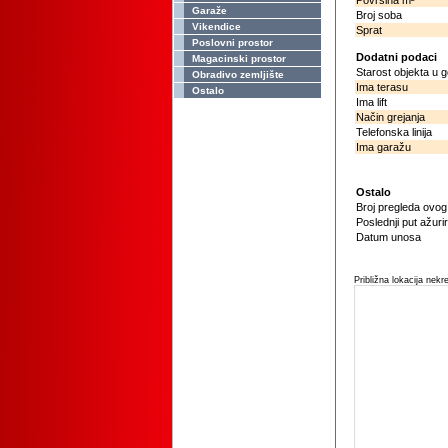
Površina m²
Garaže
Broj soba
Vikendice
Sprat
Poslovni prostor
Dodatni podaci
Magacinski prostor
Starost objekta u 
Obradivo zemljište
Ima terasu
Ostalo
Ima lift
Način grejanja
Telefonska linija
Ima garažu
Ostalo
Broj pregleda ovo
Poslednji put ažuri
Datum unosa
Približna lokacija nekr