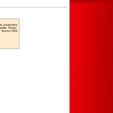
la, prodavnice,
patila. Terasa
 licence 2459,