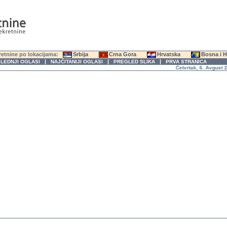
etnine po lokacijama:
Srbija
Crna Gora
Hrvatska
Bosna i 
|
|
|
LEDNJI OGLASI
NAJČITANIJI OGLASI
PREGLED SLIKA
PRVA STRANICA
Četvrtak, 6. Avgust 2026