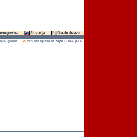
Hercegovina
Slovenija
Ostale države
. godine
Trenutno oglasa na sajtu 12.066 (47.616 slika)
Ukupno čitanja oglasa 136