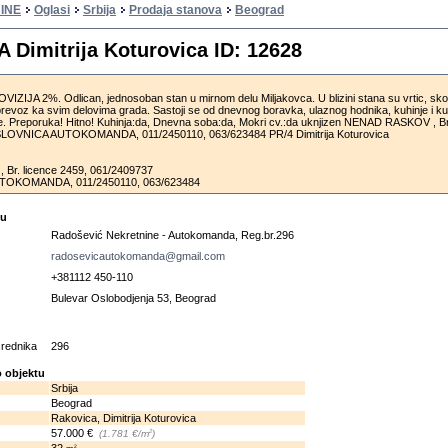
INE
Oglasi
Srbija
Prodaja stanova
Beograd
Dimitrija Koturovica ID: 12628
IJA 2%. Odlican, jednosoban stan u mirnom delu Miljakovca. U blizini stana su vrtic, sko
prevoz ka svim delovima grada. Sastoji se od dnevnog boravka, ulaznog hodnika, kuhinje i ku
. Preporuka! Hitno! Kuhinja:da, Dnevna soba:da, Mokri cv.:da uknjizen NENAD RASKOV , Br.
LOVNICA AUTOKOMANDA, 011/2450110, 063/623484 PR/4 Dimitrija Koturovica
r. licence 2459, 061/2409737
OKOMANDA, 011/2450110, 063/623484
cu
Radošević Nekretnine - Autokomanda, Reg.br.296
radosevicautokomanda@gmail.com
+381112 450-110
Bulevar Oslobodjenja 53, Beograd
osrednika
296
 objektu
Srbija
Beograd
Rakovica, Dimitrija Koturovica
57.000 €
2
(1.781 €/m
)
2