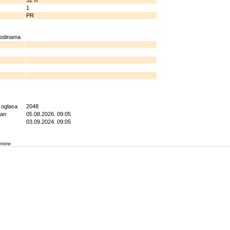
32
m
1
PR
godinama
g oglasa
2048
ran
05.08.2026. 09:05
03.09.2024. 09:05
etnine