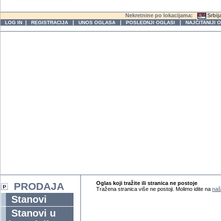
Nekretnine po lokacijama:
Srbij
|
|
|
|
LOG IN
REGISTRACIJA
UNOS OGLASA
POSLEDNJI OGLASI
NAJČITANIJI 
Oglas koji tražite ili stranica ne postoje
PRODAJA
Tražena stranica više ne postoji. Molimo idite na
naš
Stanovi
Stanovi u