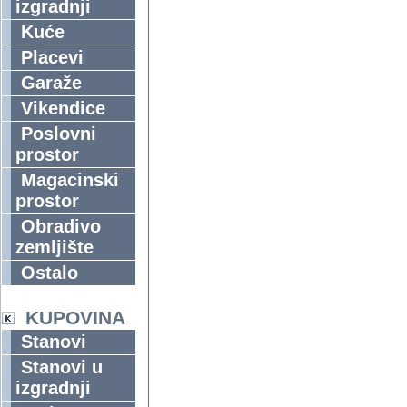
izgradnji
Kuće
Placevi
Garaže
Vikendice
Poslovni
prostor
Magacinski
prostor
Obradivo
zemljište
Ostalo
KUPOVINA
Stanovi
Stanovi u
izgradnji