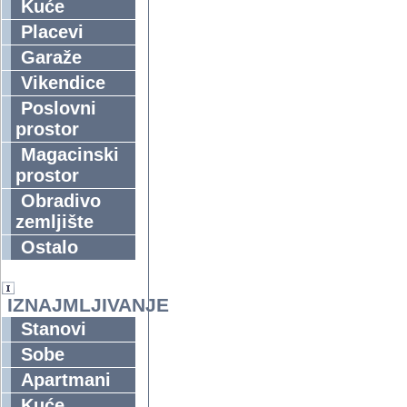
Kuće
Placevi
Garaže
Vikendice
Poslovni
prostor
Magacinski
prostor
Obradivo
zemljište
Ostalo
IZNAJMLJIVANJE
Stanovi
Sobe
Apartmani
Kuće