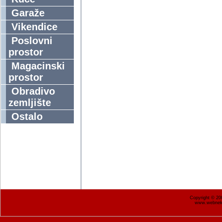
Garaže
Vikendice
Poslovni
prostor
Magacinski
prostor
Obradivo
zemljište
Ostalo
Copyright © 2
www.webnekr