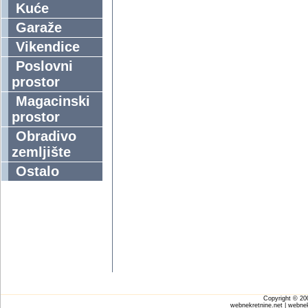
Kuće
Garaže
Vikendice
Poslovni
prostor
Magacinski
prostor
Obradivo
zemljište
Ostalo
Copyright © 2
webnekretnine.net | webnek