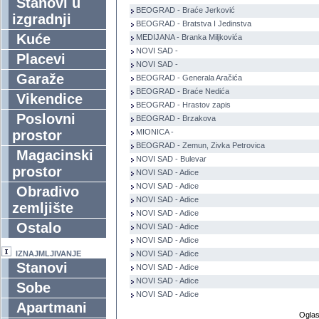
Stanovi u
BEOGRAD - Braće Jerković
izgradnji
BEOGRAD - Bratstva I Jedinstva
Kuće
MEDIJANA - Branka Miljkovića
NOVI SAD -
Placevi
NOVI SAD -
Garaže
BEOGRAD - Generala Aračića
BEOGRAD - Braće Nedića
Vikendice
BEOGRAD - Hrastov zapis
Poslovni
BEOGRAD - Brzakova
prostor
MIONICA -
BEOGRAD - Zemun, Zivka Petrovica
Magacinski
NOVI SAD - Bulevar
prostor
NOVI SAD - Adice
NOVI SAD - Adice
Obradivo
NOVI SAD - Adice
zemljište
NOVI SAD - Adice
Ostalo
NOVI SAD - Adice
NOVI SAD - Adice
IZNAJMLJIVANJE
NOVI SAD - Adice
Stanovi
NOVI SAD - Adice
NOVI SAD - Adice
Sobe
NOVI SAD - Adice
Apartmani
Oglas