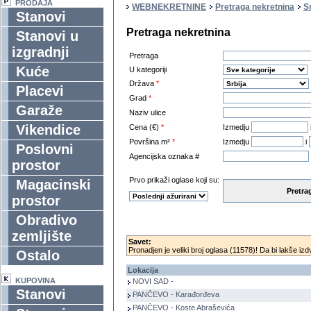
PRODAJA
WEBNEKRETNINE
Pretraga nekretnina
Sr
Stanovi
Pretraga nekretnina
Stanovi u
izgradnji
Pretraga
Kuće
U kategoriji
Država
*
Placevi
Grad
*
Garaže
Naziv ulice
Vikendice
Cena (€)
*
Izmedju
Površina m²
*
Izmedju
i
Poslovni
Agencijska oznaka #
prostor
Prvo prikaži oglase koji su:
Magacinski
Pretra
prostor
Obradivo
zemljište
Savet:
Pronadjen je veliki broj oglasa (11578)! Da bi lakše izdv
Ostalo
Lokacija
KUPOVINA
NOVI SAD -
Stanovi
PANČEVO - Karađorđeva
PANČEVO - Koste Abraševića