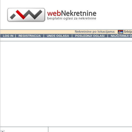
Nekretnine po lokacijama:
Srbij
|
|
|
|
LOG IN
REGISTRACIJA
UNOS OGLASA
POSLEDNJI OGLASI
NAJČITANIJI 